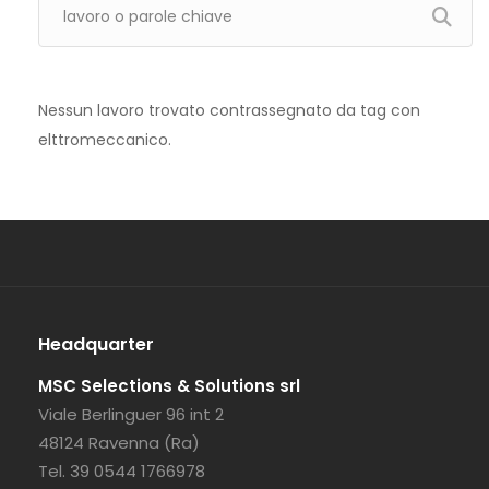
Nessun lavoro trovato contrassegnato da tag con
elttromeccanico.
Headquarter
MSC Selections & Solutions srl
Viale Berlinguer 96 int 2
48124 Ravenna (Ra)
Tel. 39 0544 1766978