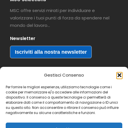
MSC offre servizi mirati per individuare e
valorizzare i tuoi punti di forza da spendere nel
mondo del lavoro…
Newsletter
Iscriviti alla nostra newsletter
Gestisci Consenso
® MSC Selections & Solutions S.r.l. - All rights reserved.
Per fornire le migliori esperienze, utilizziamo tecnologie come i
cookie per memorizzare e/o accedere alle informazioni del
P.IVA 02369640392 - REA RA195544.
credits
dispositivo. Il consenso a queste tecnologie ci permetterà di
Autorizzazione Ministeriale a tempo indeterminato
elaborare dati come il comportamento di navigazione o ID unici
su questo sito. Non acconsentire o ritirare il consenso può influire
all’esercizio delle attività di ricerca e selezione del
negativamente su alcune caratteristiche e funzioni.
personale ai sensi del D.lgs. 276/03 prot.
Prot.39/0003551/MA004.A003