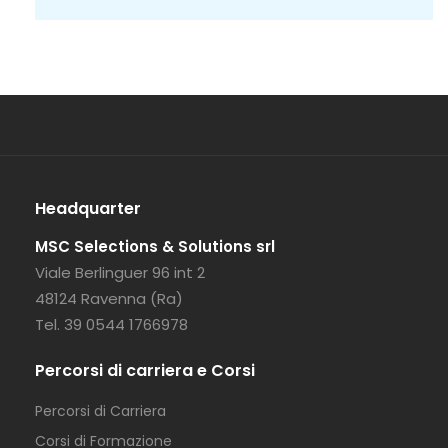
Headquarter
MSC Selections & Solutions srl
Viale Berlinguer 96 int 2
48124 Ravenna (Ra)
Tel. 39 0544 1766978
Percorsi di carriera e Corsi
Percorsi di Carriera
Corsi di Formazione